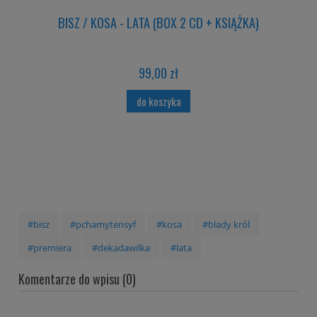
BISZ / KOSA - LATA (BOX 2 CD + KSIĄŻKA)
99,00 zł
do koszyka
#bisz
#pchamytensyf
#kosa
#blady król
#premiera
#dekadawilka
#lata
Komentarze do wpisu (0)