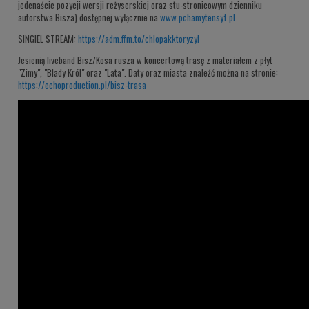
jedenaście pozycji wersji reżyserskiej oraz stu-stronicowym dzienniku
autorstwa Bisza) dostępnej wyłącznie na
www.pchamytensyf.pl
SINGIEL STREAM:
https://adm.ffm.to/chlopakktoryzyl
Jesienią liveband Bisz/Kosa rusza w koncertową trasę z materiałem z płyt
"Zimy", "Blady Król" oraz "Lata". Daty oraz miasta znaleźć można na stronie:
https://echoproduction.pl/bisz-trasa