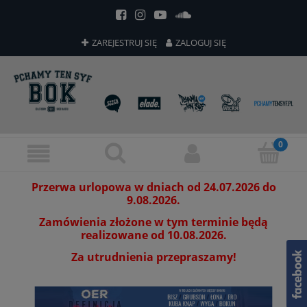
ZAREJESTRUJ SIĘ
ZALOGUJ SIĘ
Przerwa urlopowa w dniach od 24.07.2026 do
9.08.2026.
Zamówienia złożone w tym terminie będą
realizowane od 10.08.2026.
Za utrudnienia przepraszamy!