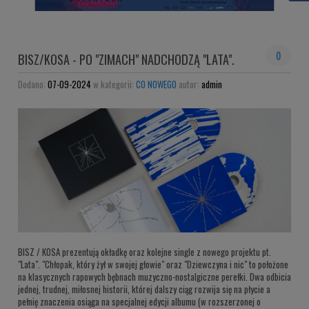
0
BISZ/KOSA - PO "ZIMACH" NADCHODZĄ "LATA".
Dodano:
07-09-2024
w kategorii:
CO NOWEGO
autor:
admin
BISZ / KOSA prezentują okładkę oraz kolejne single z nowego projektu pt.
"Lata". "Chłopak, który żył w swojej głowie" oraz "Dziewczyna i nic" to położone
na klasycznych rapowych bębnach muzyczno-nostalgiczne perełki. Dwa odbicia
jednej, trudnej, miłosnej historii, której dalszy ciąg rozwija się na płycie a
pełnię znaczenia osiąga na specjalnej edycji albumu (w rozszerzonej o