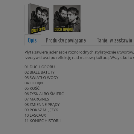
Opis
Produkty powiązane
Taniej w zestawie
Płyta zawiera jedenaście różnorodnych stylistycznie utworó
rzeczywistości po refleksję nad masową kulturą. Wszystko to 
01 DUCH OPORU
02 BIAŁE BATUTY
03 ŚWIATŁO WODY
04 OFLAJN
05 KOŚĆ
06 ZYSK ALBO ŚMIERĆ
07 MARGINES
08 ZMIENNE PRĄDY
09 POKAŻ MI JĘZYK
10 LASCAUX
11 KONIEC HISTORII