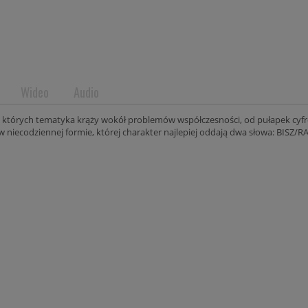
BISZ / KOSA - LATA (BO
Wideo
Audio
KSIĄŻKA)
w, których tematyka krąży wokół problemów współczesności, od pułapek cyf
99,00 zł
w niecodziennej formie, której charakter najlepiej oddają dwa słowa: BISZ/R
do koszyka