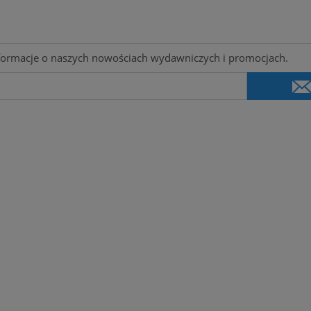
informacje o naszych nowościach wydawniczych i promocjach.
After Kartel - Con
39,00 zł
do koszyka