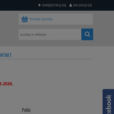
ZAREJESTRUJ SIĘ
ZALOGUJ SIĘ
Koszyk:
(pusty)
ONTAKT
8.2026.
Półki