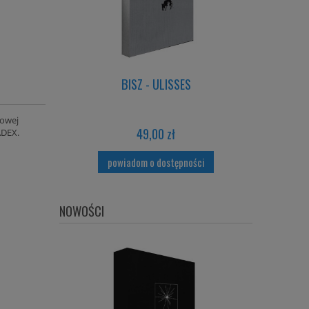
X 2 CD +
BISZ - ULISSES
OER - De
rowej
49,00 zł
ADEX.
powiadom o dostępności
NOWOŚCI