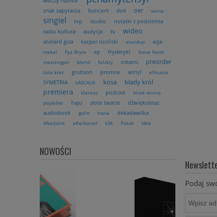
wilczy humor
oer
koncert
znak zapytania
dvd
wena
singiel
tvp
studio
notatki z podziemia
wideo
radio kultura
audycja
tv
abelard giza
kacper ruciński
azja
standup
ep
fryderyki
mekal
Fya Bryte
Steve Nash
preorder
ostatni
maxisingiel
blend
SzUsty
grubson
promoe
winyl
tata kres
elhuana
kosa
blady król
SYMETRIA
LASCAUX
premiera
podcast
klarenz
hirek wrona
haju
złote twarze
dźwiękobraz
popkiller
audiobook
dekadawilka
golin
trasa
lata
AfterJoint
afterkartel
ŁSK
Potok
NOWOŚCI
Newslett
Podaj swó