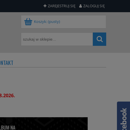
ZAREJESTRUJ SIĘ
ZALOGUJ SIĘ
Koszyk:
(pusty)
ONTAKT
8.2026.