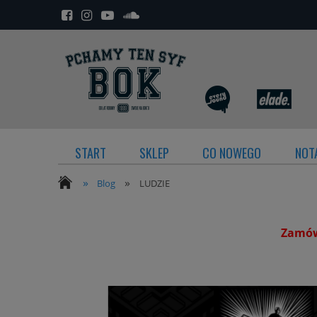
START
SKLEP
CO NOWEGO
NOTA
»
»
Blog
LUDZIE
Zamówi