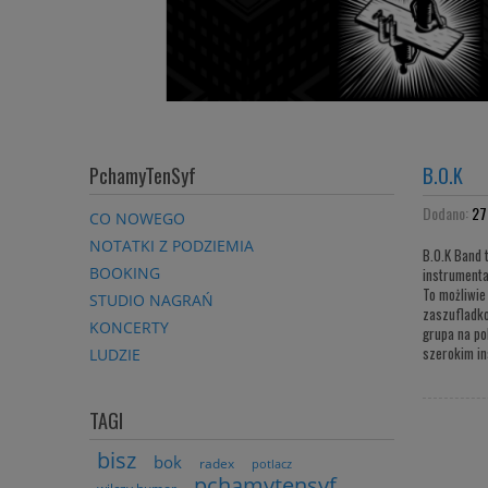
PchamyTenSyf
B.O.K
Dodano:
27
CO NOWEGO
NOTATKI Z PODZIEMIA
B.O.K Band 
BOOKING
instrumenta
To możliwie
STUDIO NAGRAŃ
zaszufladko
KONCERTY
grupa na po
szerokim in
LUDZIE
TAGI
bisz
bok
radex
potlacz
pchamytensyf