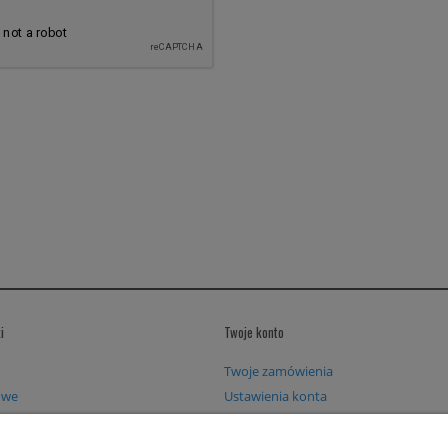
ISZ / KOSA - LATA
PINS PTS
49,00 zł
25,00 zł
do koszyka
powiadom o dostępności
i
Twoje konto
Twoje zamówienia
owe
Ustawienia konta
Przechowalnia
Zaloguj się