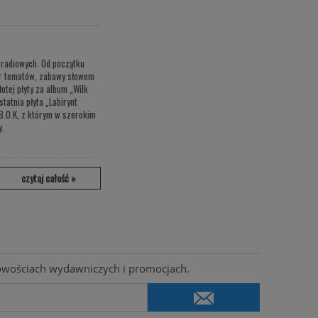
k radiowych. Od początku
ór tematów, zabawy słowem
tej płyty za album „Wilk
tatnia płyta „Labirynt
B.O.K, z którym w szerokim
y.
czytaj całość »
nowościach wydawniczych i promocjach.