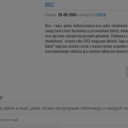
BISZ
Dodano:
28-09-2016
w kategorii:
LUDZIE
Bisz - raper, poeta, kulturoznawca oraz autor słuchowis
swojej twórczości doceniany za przemyślane teksty, dob
oraz łączenie różnych muzycznych gatunków. Zdobywca zło
chodnikowy”, artysta roku 2012 magazynu Aktivist. Jego os
Babel” nagrana została razem z macierzystym zespołem 
instrumentalnym składzie gra świetnie odbierane koncert
er
j adres e-mail, jeżeli chcesz otrzymywać informacje o naszych 