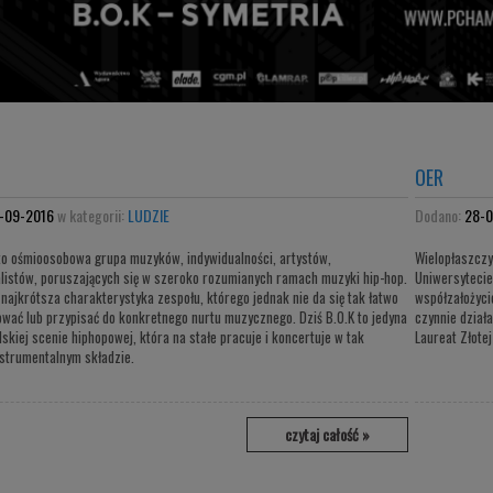
OER
-09-2016
w kategorii:
LUDZIE
Dodano:
28-0
to ośmioosobowa grupa muzyków, indywidualności, artystów,
Wielopłaszczy
listów, poruszających się w szeroko rozumianych ramach muzyki hip-hop.
Uniwersytecie
 najkrótsza charakterystyka zespołu, którego jednak nie da się tak łatwo
współzałożyci
wać lub przypisać do konkretnego nurtu muzycznego. Dziś B.O.K to jedyna
czynnie działa
lskiej scenie hiphopowej, która na stałe pracuje i koncertuje w tak
Laureat Złotej
strumentalnym składzie.
czytaj całość »