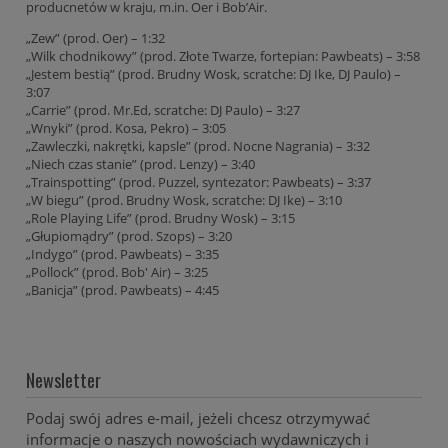
producnetów w kraju, m.in. Oer i Bob’Air.
„Zew” (prod. Oer) – 1:32
„Wilk chodnikowy” (prod. Złote Twarze, fortepian: Pawbeats) – 3:58
„Jestem bestią” (prod. Brudny Wosk, scratche: DJ Ike, DJ Paulo) –
3:07
„Carrie” (prod. Mr.Ed, scratche: DJ Paulo) – 3:27
„Wnyki” (prod. Kosa, Pekro) – 3:05
„Zawleczki, nakrętki, kapsle” (prod. Nocne Nagrania) – 3:32
„Niech czas stanie” (prod. Lenzy) – 3:40
„Trainspotting” (prod. Puzzel, syntezator: Pawbeats) – 3:37
„W biegu” (prod. Brudny Wosk, scratche: DJ Ike) – 3:10
„Role Playing Life” (prod. Brudny Wosk) – 3:15
„Głupiomądry” (prod. Szops) – 3:20
„Indygo” (prod. Pawbeats) – 3:35
„Pollock” (prod. Bob' Air) – 3:25
„Banicja” (prod. Pawbeats) – 4:45
Newsletter
Podaj swój adres e-mail, jeżeli chcesz otrzymywać
informacje o naszych nowościach wydawniczych i