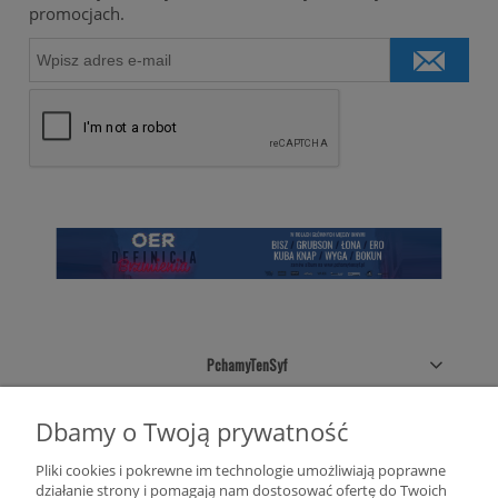
promocjach.
PchamyTenSyf
Sklepowe pólki
Dbamy o Twoją prywatność
Pliki cookies i pokrewne im technologie umożliwiają poprawne
Twoje konto
działanie strony i pomagają nam dostosować ofertę do Twoich