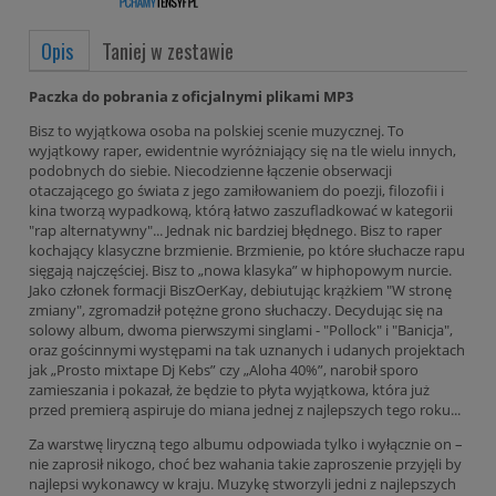
Opis
Taniej w zestawie
Paczka do pobrania z oficjalnymi plikami MP3
Bisz to wyjątkowa osoba na polskiej scenie muzycznej. To
wyjątkowy raper, ewidentnie wyróżniający się na tle wielu innych,
podobnych do siebie. Niecodzienne łączenie obserwacji
otaczającego go świata z jego zamiłowaniem do poezji, filozofii i
kina tworzą wypadkową, którą łatwo zaszufladkować w kategorii
"rap alternatywny"... Jednak nic bardziej błędnego. Bisz to raper
kochający klasyczne brzmienie. Brzmienie, po które słuchacze rapu
sięgają najczęściej. Bisz to „nowa klasyka” w hiphopowym nurcie.
Jako członek formacji BiszOerKay, debiutując krążkiem "W stronę
zmiany", zgromadził potężne grono słuchaczy. Decydując się na
solowy album, dwoma pierwszymi singlami - "Pollock" i "Banicja",
oraz gościnnymi występami na tak uznanych i udanych projektach
jak „Prosto mixtape Dj Kebs” czy „Aloha 40%”, narobił sporo
zamieszania i pokazał, że będzie to płyta wyjątkowa, która już
przed premierą aspiruje do miana jednej z najlepszych tego roku...
Za warstwę liryczną tego albumu odpowiada tylko i wyłącznie on –
nie zaprosił nikogo, choć bez wahania takie zaproszenie przyjęli by
najlepsi wykonawcy w kraju. Muzykę stworzyli jedni z najlepszych