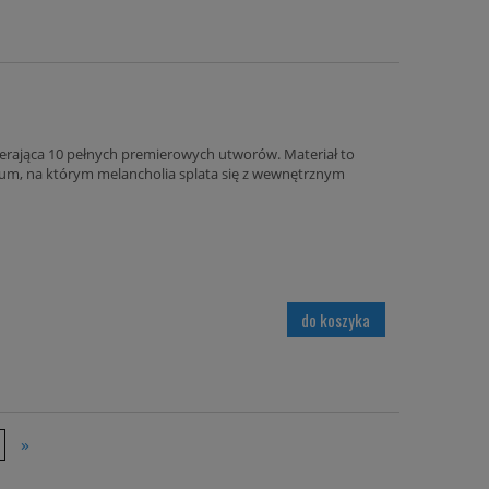
ierająca 10 pełnych premierowych utworów. Materiał to
um, na którym melancholia splata się z wewnętrznym
do koszyka
»