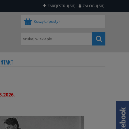
ZAREJESTRUJ SIĘ
ZALOGUJ SIĘ
Koszyk:
(pusty)
ONTAKT
8.2026.