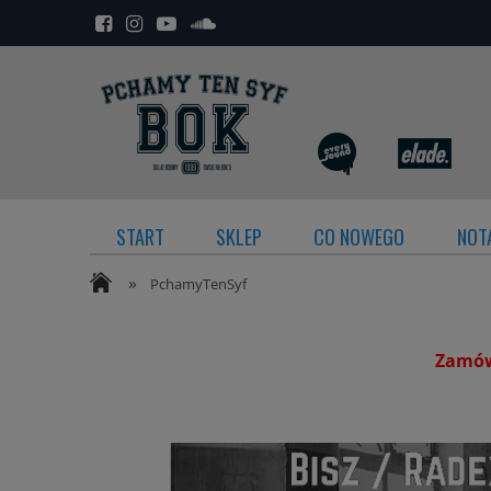
START
SKLEP
CO NOWEGO
NOTA
»
PchamyTenSyf
Zamówi