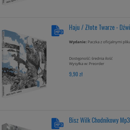
Haju / Złote Twarze - Dź
Wydanie:
Paczka z oficjalnymi pli
Dostępność:
średnia ilość
Wysyłka w:
Preorder
9,90 zł
inicja Brzmienia (wydanie
Bisz / Kosa - Blady Król
specjalne 2 CD)
39,90 zł
39,00 zł
do koszyka
do koszyka
Bisz Wilk Chodnikowy Mp3