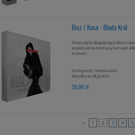
Bisz / Kosa - Blady Król
Nowa płyta długogrająca Bisza zaw
współcześnie brzmiący koncept alb
buntem.
Dostępność:
średnia ilość
Wysyłka w:
48 godzin
39,00 zł
«
1
2
3
4
5