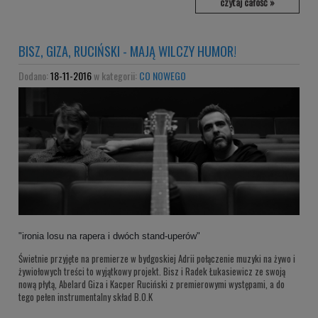
czytaj całość »
BISZ, GIZA, RUCIŃSKI - MAJĄ WILCZY HUMOR!
Dodano:
18-11-2016
w kategorii:
CO NOWEGO
"ironia losu na rapera i dwóch stand-uperów"
Świetnie przyjęte na premierze w bydgoskiej Adrii połączenie muzyki na żywo i
żywiołowych treści to wyjątkowy projekt. Bisz i Radek Łukasiewicz ze swoją
nową płytą, Abelard Giza i Kacper Ruciński z premierowymi występami, a do
tego pełen instrumentalny skład B.O.K