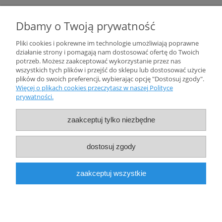
Sklepowe pólki
Dbamy o Twoją prywatność
Pliki cookies i pokrewne im technologie umożliwiają poprawne
Twoje konto
działanie strony i pomagają nam dostosować ofertę do Twoich
potrzeb. Możesz zaakceptować wykorzystanie przez nas
Informacje
wszystkich tych plików i przejść do sklepu lub dostosować użycie
plików do swoich preferencji, wybierając opcję "Dostosuj zgody".
Więcej o plikach cookies przeczytasz w naszej Polityce
prywatności.
zaakceptuj tylko niezbędne
dostosuj zgody
FACEBOOK
INSTAGRAM
YOUTUBE
SOUNDCLOUD
zaakceptuj wszystkie
Copyright © 2022
PchamyTenSyf
pokaż pełną wersję strony