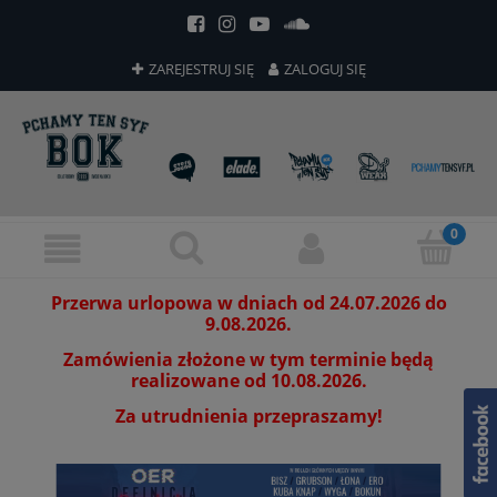
ZAREJESTRUJ SIĘ
ZALOGUJ SIĘ
Przerwa urlopowa w dniach od 24.07.2026 do
9.08.2026.
Zamówienia złożone w tym terminie będą
realizowane od 10.08.2026.
Za utrudnienia przepraszamy!