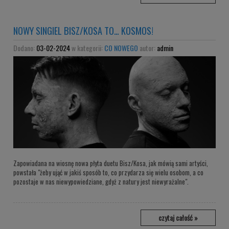
NOWY SINGIEL BISZ/KOSA TO… KOSMOS!
Dodano:
03-02-2024
w kategorii:
CO NOWEGO
autor:
admin
Zapowiadana na wiosnę nowa płyta duetu Bisz/Kosa, jak mówią sami artyści,
powstała "żeby ująć w jakiś sposób to, co przydarza się wielu osobom, a co
pozostaje w nas niewypowiedziane, gdyż z natury jest niewyrażalne".
czytaj całość »