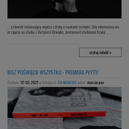
... człowiek balansujący między sztuką a naukami ścisłymi. Gdy odmówiono mu
przyjęcia na studia z Reżyserii Dźwięku, postanowił studiować fizykę ...
czytaj całość »
BISZ POŚWIĘCIŁ WSZYSTKO - PREMIERA PŁYTY!
Dodano:
12-03-2021
w kategorii:
CO NOWEGO
autor:
marcin.pox