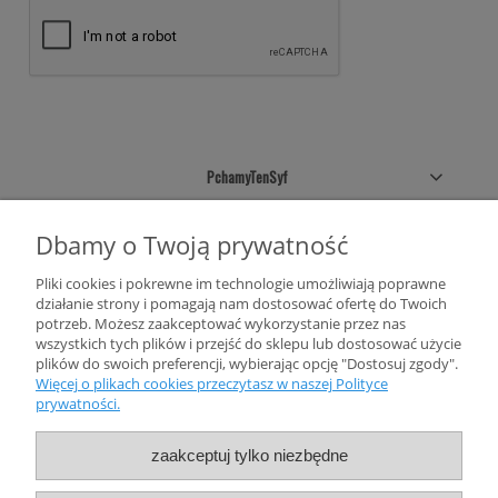
PchamyTenSyf
Sklepowe pólki
Dbamy o Twoją prywatność
Pliki cookies i pokrewne im technologie umożliwiają poprawne
Twoje konto
działanie strony i pomagają nam dostosować ofertę do Twoich
potrzeb. Możesz zaakceptować wykorzystanie przez nas
Informacje
wszystkich tych plików i przejść do sklepu lub dostosować użycie
plików do swoich preferencji, wybierając opcję "Dostosuj zgody".
Więcej o plikach cookies przeczytasz w naszej Polityce
prywatności.
zaakceptuj tylko niezbędne