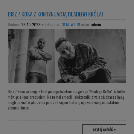
BISZ / KOSA Z KONTYNUACJĄ BLADEGO KRÓLA!
Dodano:
26-10-2023
w kategorii:
CO NOWEGO
autor:
admin
Bisz / Kosa wracają z kontynuacją świetnie przyjętego "Bladego Króla". A ściśle
mówiąc z jego prequelem. Na pełnej emocji i elektroniki płycie słuchacze będą
mogli poznać wydarzenia poprzedzające historię opowiedzianą na ostatnim
albumie duetu
czytaj całość »