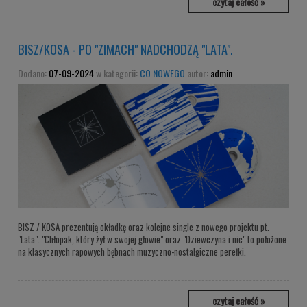
czytaj całość »
BISZ/KOSA - PO "ZIMACH" NADCHODZĄ "LATA".
Dodano:
07-09-2024
w kategorii:
CO NOWEGO
autor:
admin
BISZ / KOSA prezentują okładkę oraz kolejne single z nowego projektu pt.
"Lata". "Chłopak, który żył w swojej głowie" oraz "Dziewczyna i nic" to położone
na klasycznych rapowych bębnach muzyczno-nostalgiczne perełki.
czytaj całość »