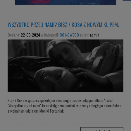
WSZYSTKO PRZED NAMI? BISZ / KOSA Z NOWYM KLIPEM.
Dodano:
22-09-2024
w kategorii:
CO NOWEGO
autor:
admin
Bisz / Kosa wypuszczają kolejne dwa single zapowiadające album “Lata”.
"Wszystko przed nami" to nostalgiczna podróż w czasy odległego dzieciństwa
z wokalnym udziałem Moniki Fortuniak,