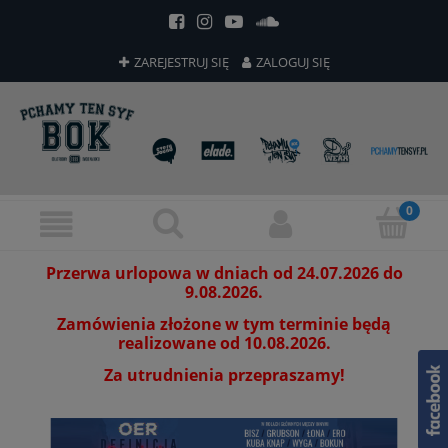
ZAREJESTRUJ SIĘ
ZALOGUJ SIĘ
Przerwa urlopowa w dniach od 24.07.2026 do
9.08.2026.
Zamówienia złożone w tym terminie będą
realizowane od 10.08.2026.
Za utrudnienia przepraszamy!