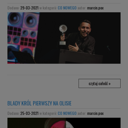
Dodano:
29-03-2021
w kategorii:
CO NOWEGO
autor:
marcin.pox
czytaj całość »
BLADY KRÓL PIERWSZY NA OLISIE
Dodano:
25-03-2021
w kategorii:
CO NOWEGO
autor:
marcin.pox