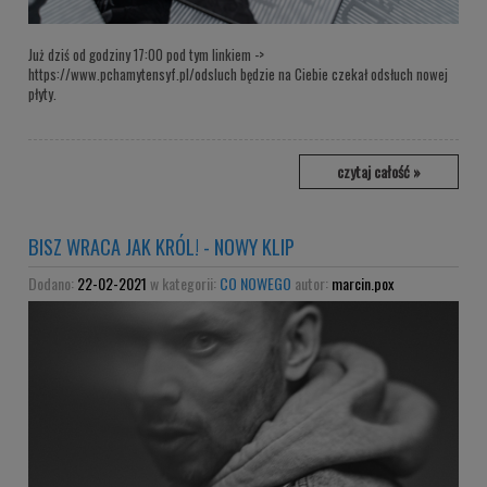
Już dziś od godziny 17:00 pod tym linkiem ->
https://www.pchamytensyf.pl/odsluch będzie na Ciebie czekał odsłuch nowej
płyty.
czytaj całość »
BISZ WRACA JAK KRÓL! - NOWY KLIP
Dodano:
22-02-2021
w kategorii:
CO NOWEGO
autor:
marcin.pox