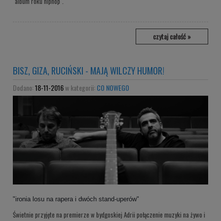
"album roku hiphop".
czytaj całość »
BISZ, GIZA, RUCIŃSKI - MAJĄ WILCZY HUMOR!
Dodano:
18-11-2016
w kategorii:
CO NOWEGO
"ironia losu na rapera i dwóch stand-uperów"
Świetnie przyjęte na premierze w bydgoskiej Adrii połączenie muzyki na żywo i