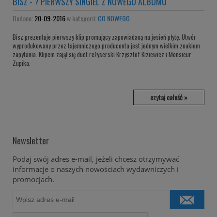
BISZ - ? PIERWSZY SINGIEL Z NOWEGO ALBUMU
Dodano:
20-09-2016
w kategorii:
CO NOWEGO
Bisz prezentuje pierwszy klip promujący zapowiadaną na jesień płytę. Utwór
wyprodukowany przez tajemniczego producenta jest jednym wielkim znakiem
zapytania. Klipem zajął się duet reżyserski Krzysztof Kiziewicz i Monsieur
Zupika.
czytaj całość »
Newsletter
Podaj swój adres e-mail, jeżeli chcesz otrzymywać
informacje o naszych nowościach wydawniczych i
promocjach.