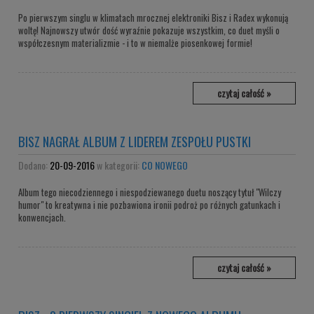
Po pierwszym singlu w klimatach mrocznej elektroniki Bisz i Radex wykonują
woltę! Najnowszy utwór dość wyraźnie pokazuje wszystkim, co duet myśli o
współczesnym materializmie - i to w niemalże piosenkowej formie!
czytaj całość »
BISZ NAGRAŁ ALBUM Z LIDEREM ZESPOŁU PUSTKI
Dodano:
20-09-2016
w kategorii:
CO NOWEGO
Album tego niecodziennego i niespodziewanego duetu noszący tytuł "Wilczy
humor" to kreatywna i nie pozbawiona ironii podroż po różnych gatunkach i
konwencjach.
czytaj całość »