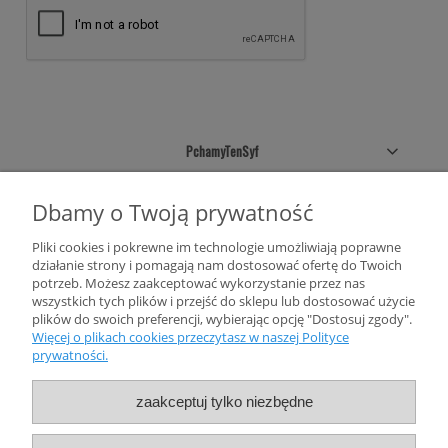
PchamyTenSyf
Sklepowe pólki
Dbamy o Twoją prywatność
Pliki cookies i pokrewne im technologie umożliwiają poprawne
Twoje konto
działanie strony i pomagają nam dostosować ofertę do Twoich
potrzeb. Możesz zaakceptować wykorzystanie przez nas
Informacje
wszystkich tych plików i przejść do sklepu lub dostosować użycie
plików do swoich preferencji, wybierając opcję "Dostosuj zgody".
Więcej o plikach cookies przeczytasz w naszej Polityce
prywatności.
zaakceptuj tylko niezbędne