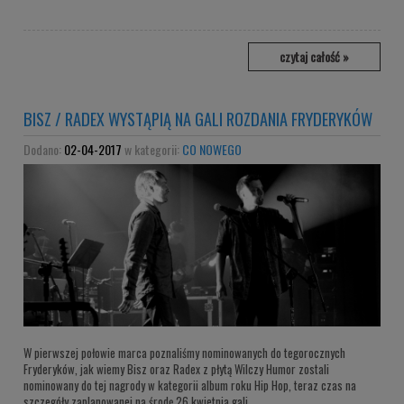
czytaj całość »
BISZ / RADEX WYSTĄPIĄ NA GALI ROZDANIA FRYDERYKÓW
Dodano:
02-04-2017
w kategorii:
CO NOWEGO
W pierwszej połowie marca poznaliśmy nominowanych do tegorocznych
Fryderyków, jak wiemy Bisz oraz Radex z płytą Wilczy Humor zostali
nominowany do tej nagrody w kategorii album roku Hip Hop, teraz czas na
szczegóły zaplanowanej na środę 26 kwietnia gali.