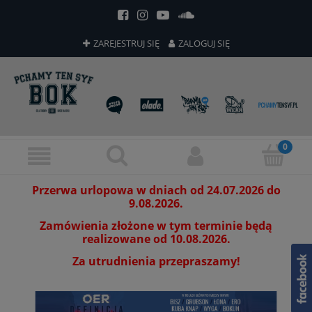
ZAREJESTRUJ SIĘ
ZALOGUJ SIĘ
Przerwa urlopowa w dniach od 24.07.2026 do
9.08.2026.
Zamówienia złożone w tym terminie będą
realizowane od 10.08.2026.
Za utrudnienia przepraszamy!