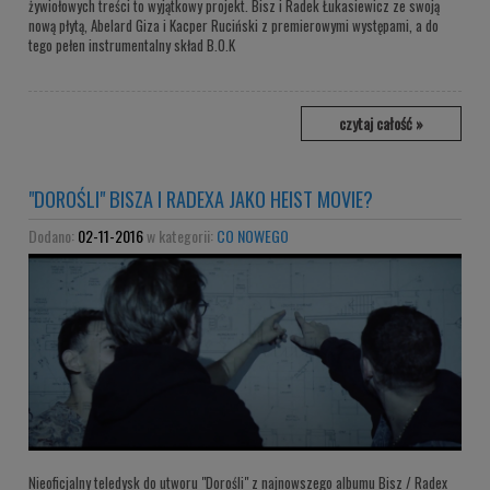
żywiołowych treści to wyjątkowy projekt. Bisz i Radek Łukasiewicz ze swoją
nową płytą, Abelard Giza i Kacper Ruciński z premierowymi występami, a do
tego pełen instrumentalny skład B.O.K
czytaj całość »
"DOROŚLI" BISZA I RADEXA JAKO HEIST MOVIE?
Dodano:
02-11-2016
w kategorii:
CO NOWEGO
Nieoficjalny teledysk do utworu "Dorośli" z najnowszego albumu Bisz / Radex