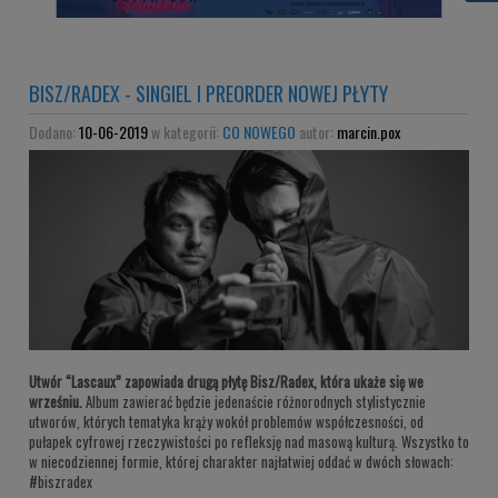
BISZ/RADEX - SINGIEL I PREORDER NOWEJ PŁYTY
Dodano:
10-06-2019
w kategorii:
CO NOWEGO
autor:
marcin.pox
Utwór “Lascaux” zapowiada drugą płytę Bisz/Radex, która ukaże się we
wrześniu.
Album zawierać będzie jedenaście różnorodnych stylistycznie
utworów, których tematyka krąży wokół problemów współczesności, od
pułapek cyfrowej rzeczywistości po refleksję nad masową kulturą. Wszystko to
w niecodziennej formie, której charakter najłatwiej oddać w dwóch słowach:
#biszradex