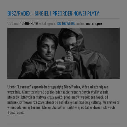
BISZ/RADEX - SINGIEL I PREORDER NOWEJ PŁYTY
Dodano:
10-06-2019
w kategorii:
CO NOWEGO
autor:
marcin.pox
Utwór “Lascaux” zapowiada drugą płytę Bisz/Radex, która ukaże się we
wrześniu.
Album zawierać będzie jedenaście różnorodnych stylistycznie
utworów, których tematyka krąży wokół problemów współczesności, od
pułapek cyfrowej rzeczywistości po refleksję nad masową kulturą. Wszystko to
w niecodziennej formie, której charakter najłatwiej oddać w dwóch słowach:
#biszradex