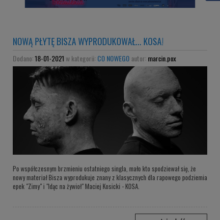
NOWĄ PŁYTĘ BISZA WYPRODUKOWAŁ... KOSA!
Dodano:
18-01-2021
w kategorii:
CO NOWEGO
autor:
marcin.pox
Po współczesnym brzmieniu ostatniego singla, mało kto spodziewał się, że
nowy materiał Bisza wyprodukuje znany z klasycznych dla rapowego podziemia
epek "Zimy" i "Idąc na żywioł" Maciej Kosicki - KOSA.