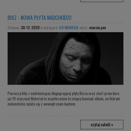
BISZ - NOWA PŁYTA NADCHODZI!
Dodano:
30-12-2020
w kategorii:
CO NOWEGO
autor:
marcin.pox
Pierwszy klip z nadchodzącej długogrającej płyty Bisza oraz start preorderu
już 10 stycznia! Materiał to współcześnie brzmiący koncept album, na którym
melancholia splata się z wewnętrznym buntem.
czytaj całość »