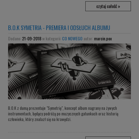
czytaj całość »
B.O.K SYMETRIA - PREMIERA I ODSŁUCH ALBUMU
Dodano:
21-09-2018
w kategorii:
CO NOWEGO
autor:
marcin.pox
B.O.K z dumą prezentuje "Symetrię", koncept album nagrany na żywych
instrumentach, będący podróżą po muzycznych gatunkach oraz historią
człowieka, który znalazł się na krawędzi.