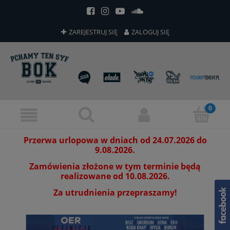
ZAREJESTRUJ SIĘ
ZALOGUJ SIĘ
Przerwa urlopowa w dniach od 24.07.2026 do
9.08.2026.
Zamówienia złożone w tym terminie będą
realizowane od 10.08.2026.
Za utrudnienia przepraszamy!