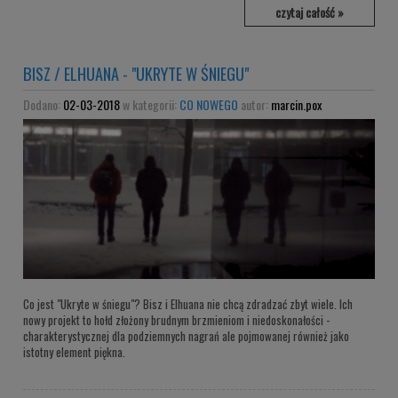
czytaj całość »
BISZ / ELHUANA - "UKRYTE W ŚNIEGU"
Dodano:
02-03-2018
w kategorii:
CO NOWEGO
autor:
marcin.pox
Co jest "Ukryte w śniegu"? Bisz i Elhuana nie chcą zdradzać zbyt wiele. Ich
nowy projekt to hołd złożony brudnym brzmieniom i niedoskonałości -
charakterystycznej dla podziemnych nagrań ale pojmowanej również jako
istotny element piękna.