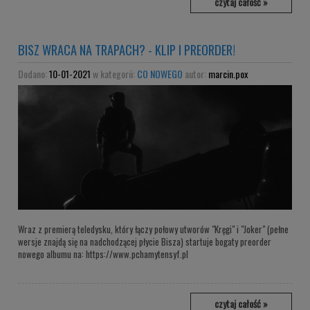
czytaj całość »
BISZ WRACA NA TRAPACH? - KLIP I PREORDER!
Dodano:
10-01-2021
w kategorii:
CO NOWEGO
autor:
marcin.pox
Wraz z premierą teledysku, który łączy połowy utworów "Kręgi" i "Joker" (pełne
wersje znajdą się na nadchodzącej płycie Bisza) startuje bogaty preorder
nowego albumu na: https://www.pchamytensyf.pl
czytaj całość »