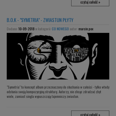
czytaj całość »
B.O.K - "SYMETRIA" - ZWIASTUN PŁYTY
Dodano:
10-09-2018
w kategorii:
CO NOWEGO
autor:
marcin.pox
"Symetria" to koncept album przeznaczony do słuchania w całości - tylko wtedy
odsłania swoją kompozycyjną strukturę. Autorzy, nie chcąc zdradzać zbyt
wiele, zamiast singla wypuszczają tajemniczy zwiastun.
czytaj całość »