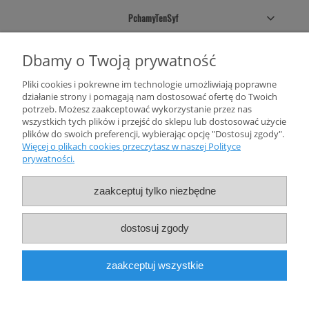
PchamyTenSyf
Sklepowe pólki
Dbamy o Twoją prywatność
Pliki cookies i pokrewne im technologie umożliwiają poprawne
Twoje konto
działanie strony i pomagają nam dostosować ofertę do Twoich
potrzeb. Możesz zaakceptować wykorzystanie przez nas
Informacje
wszystkich tych plików i przejść do sklepu lub dostosować użycie
plików do swoich preferencji, wybierając opcję "Dostosuj zgody".
Więcej o plikach cookies przeczytasz w naszej Polityce
prywatności.
zaakceptuj tylko niezbędne
dostosuj zgody
FACEBOOK
INSTAGRAM
YOUTUBE
SOUNDCLOUD
zaakceptuj wszystkie
Copyright © 2022
PchamyTenSyf