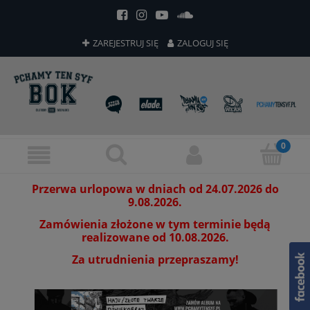
ZAREJESTRUJ SIĘ
ZALOGUJ SIĘ
Przerwa urlopowa w dniach od 24.07.2026 do
9.08.2026.
Zamówienia złożone w tym terminie będą
realizowane od 10.08.2026.
Za utrudnienia przepraszamy!