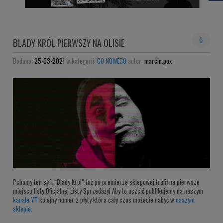
0
BLADY KRÓL PIERWSZY NA OLISIE
Dodano:
25-03-2021
w kategorii:
CO NOWEGO
autor:
marcin.pox
Pchamy ten syf!
“Blady Król” tuż po premierze sklepowej trafił na pierwsze
miejscu listy Oficjalnej Listy Sprzedaży! Aby to uczcić publikujemy na naszym
kanale YT
kolejny numer z płyty która cały czas możecie nabyć w
naszym
sklepie.