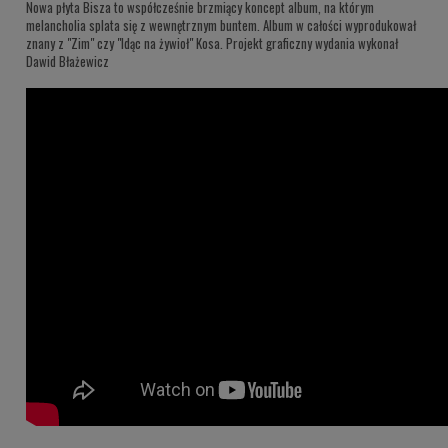
Nowa płyta Bisza to współcześnie brzmiący koncept album, na którym
melancholia splata się z wewnętrznym buntem. Album w całości wyprodukował
znany z "Zim" czy "Idąc na żywioł" Kosa. Projekt graficzny wydania wykonał
Dawid Błażewicz