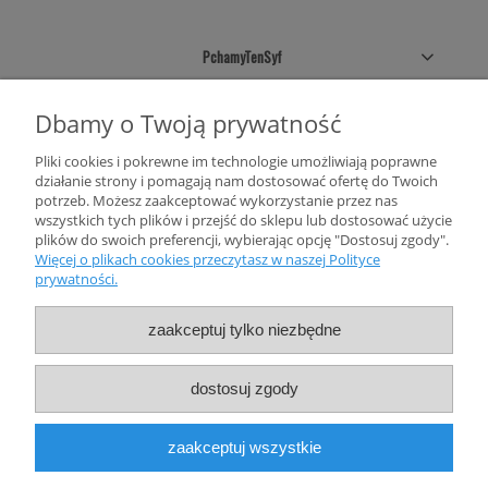
PchamyTenSyf
Sklepowe pólki
Dbamy o Twoją prywatność
Pliki cookies i pokrewne im technologie umożliwiają poprawne
Twoje konto
działanie strony i pomagają nam dostosować ofertę do Twoich
potrzeb. Możesz zaakceptować wykorzystanie przez nas
Informacje
wszystkich tych plików i przejść do sklepu lub dostosować użycie
plików do swoich preferencji, wybierając opcję "Dostosuj zgody".
Więcej o plikach cookies przeczytasz w naszej Polityce
prywatności.
zaakceptuj tylko niezbędne
dostosuj zgody
FACEBOOK
INSTAGRAM
YOUTUBE
SOUNDCLOUD
zaakceptuj wszystkie