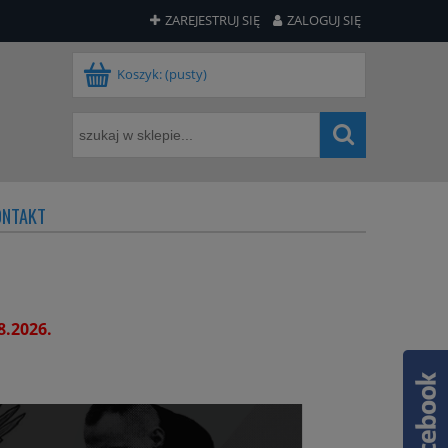
ZAREJESTRUJ SIĘ
ZALOGUJ SIĘ
Koszyk:
(pusty)
ONTAKT
8.2026.