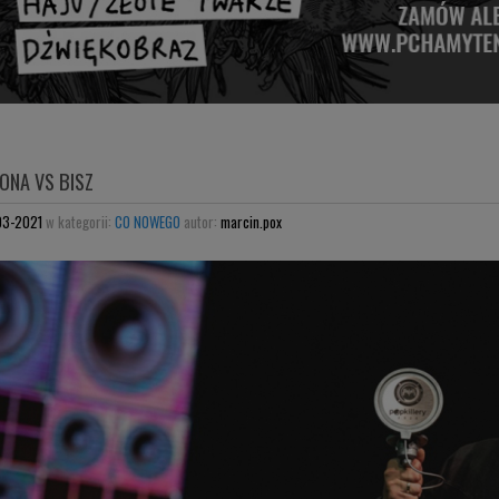
ONA VS BISZ
03-2021
w kategorii:
CO NOWEGO
autor:
marcin.pox