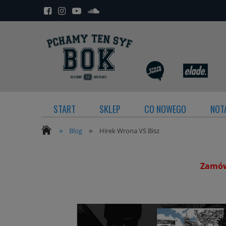
START
SKLEP
CO NOWEGO
NOTA
»
»
Blog
Hirek Wrona VS Bisz
Zamówi