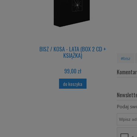
tra
BISZ / KOSA - LATA (BOX 2 CD +
B
KSIĄŻKA)
#bisz
99,00 zł
Komentarz
do koszyka
Newslett
Podaj swó