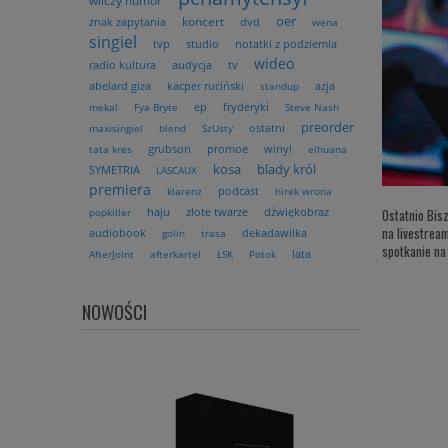
wilczy humor
oer
koncert
znak zapytania
dvd
wena
singiel
tvp
studio
notatki z podziemia
wideo
radio kultura
audycja
tv
abelard giza
kacper ruciński
azja
standup
ep
fryderyki
mekal
Fya Bryte
Steve Nash
preorder
ostatni
maxisingiel
blend
SzUsty
grubson
promoe
winyl
tata kres
elhuana
kosa
blady król
SYMETRIA
LASCAUX
premiera
podcast
klarenz
hirek wrona
Ostatnio Bis
haju
złote twarze
dźwiękobraz
popkiller
na livestrea
audiobook
dekadawilka
golin
trasa
spotkanie na
lata
AfterJoint
afterkartel
ŁSK
Potok
NOWOŚCI