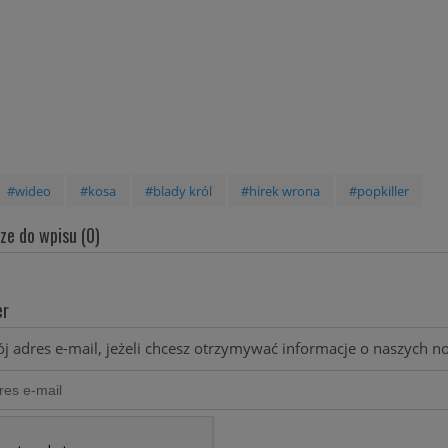
ISZ / KOSA - LATA
PINS PTS
#wideo
#kosa
#blady król
#hirek wrona
#popkiller
49,00 zł
25,00 zł
e do wpisu (0)
do koszyka
powiadom o dostępności
er
j adres e-mail, jeżeli chcesz otrzymywać informacje o naszych 