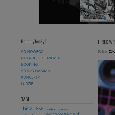
PchamyTenSyf
HIREK WR
Dodano:
29-
CO NOWEGO
NOTATKI Z PODZIEMIA
BOOKING
STUDIO NAGRAŃ
KONCERTY
LUDZIE
TAGI
bisz
bok
radex
potlacz
pchamytensyf