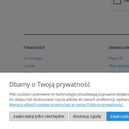
PchamyTenSyf
Sklepowe pólk
Co nowego
Płyty CD
Ludzie
Płyty winyl
Studio nagrań
Koszulki
Booking Bisz / B.O.K
Bluzy
Dbamy o Twoją prywatność
Koncerty
Akcesoria
Pliki cookies i pokrewne im technologie umożliwiają poprawne działa
do sklepu lub dostosować użycie plików do swoich preferencji, wybiera
Więcej o plikach cookies przeczytasz w naszej Polityce prywatności.
zaakceptuj tylko niezbędne
dostosuj zgody
zaakceptu