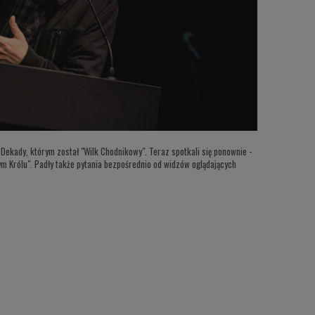
Dekady, którym został "Wilk Chodnikowy". Teraz spotkali się ponownie -
ym Królu". Padły także pytania bezpośrednio od widzów oglądających