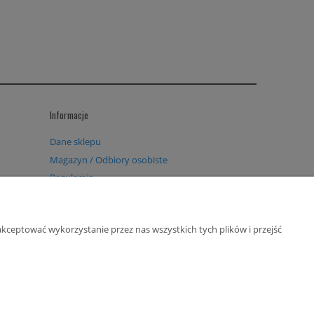
Informacje
Dane sklepu
Magazyn / Odbiory osobiste
Regulamin
Polityka prywatności
Kontakt
kceptować wykorzystanie przez nas wszystkich tych plików i przejść