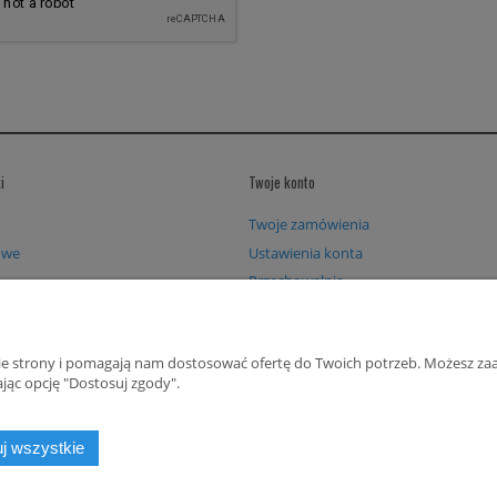
i
Twoje konto
Twoje zamówienia
owe
Ustawienia konta
Przechowalnia
Zaloguj się
Zarejestruj się
nie strony i pomagają nam dostosować ofertę do Twoich potrzeb. Możesz zaa
jąc opcję "Dostosuj zgody".
j wszystkie
FACEBOOK
INSTAGRAM
YOUTUBE
SOUNDCLOUD